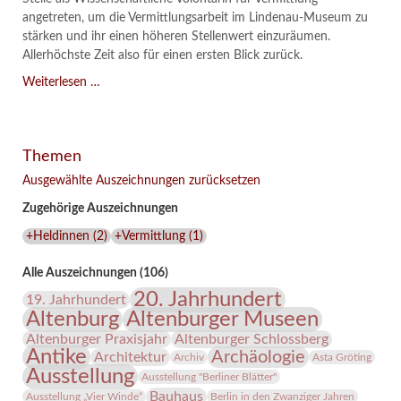
angetreten, um die Vermittlungsarbeit im Lindenau-Museum zu
stärken und ihr einen höheren Stellenwert einzuräumen.
Allerhöchste Zeit also für einen ersten Blick zurück.
Heldinnen
Weiterlesen …
vor
der
Haustür
Themen
Ausgewählte Auszeichnungen zurücksetzen
Zugehörige Auszeichnungen
+Heldinnen
(
2
)
+Vermittlung
(
1
)
Alle Auszeichnungen (106)
20. Jahrhundert
19. Jahrhundert
Altenburg
Altenburger Museen
Altenburger Praxisjahr
Altenburger Schlossberg
Antike
Archäologie
Architektur
Archiv
Asta Gröting
Ausstellung
Ausstellung "Berliner Blätter"
Bauhaus
Ausstellung „Vier Winde“
Berlin in den Zwanziger Jahren