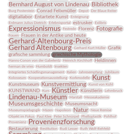
Bernhard August von Lindenau
Bibliothek
Conrad Felixmüller
Burg Posterstein
Depot
Der Blaue Reiter
digitallabor
Entartete Kunst
Enteignung
estrusker
Erdmann Julius Dietrich
Erlebnisportal
Exlibris
Expressionismus
Fotografie
Florenz
Festrede
Frauen in der Antike und heute
frauen
Gerhard-Altenbourg-Preis
Gerhard Altenbourg
Grafik
Gerhard Kurt Müller
grafische sammlung
griechische Mythologie
Heldinnen
Hanns-Conon von der Gabelentz
Heinrich Kirchhoff
herman de vries
Humboldt
Insekten
Integriertes Schädlingsmanagement
Italien
Jahresempfang
Jubiläum
Kunst
Kolosseum
Kooperationsausstellung
Korkmodelle
Kunstvermittlung
Kunstmuseum
Kunst von Kühl
Künstler
KUNSTWAND
Künstlerin
Kurs
Lehmbruck
Lindenau-Museum
Marstall
Messeakademie
Museumsgeschichte
Museumsnacht
Natur
Museumspädagogik
Mäzen
Napoleon
Neue Remise
Objekt im Fokus
Paul Klee
Peter Schnürpel
Phelloplastik
Pohlhof
Provenienzforschung
Provenienz
Restaurierung
Restitution
Rudi Lesser
Ruth Wolf-Rehfeld