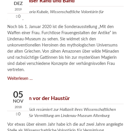
Frauen außer Rand und Band
DEZ
2019
Text von Victoria Kubale, Wissenschaftliche Volontärin für
0
Archäologie
Noch bis 1. Januar 2020 ist die Sonderausstellung „Mit den
Waffen einer Frau. Furchtlose Frauengestalten der Antike“ im
Lindenau-Museum zu sehen. Sie widmet sich den
unkonventionellen Heroinen des mythologischen Universums
der alten Griechen. Von zähen Amazonen über wilde Mänaden
und rachsüchtige Gattinnen bis hin zur mysteriösen Magierin
sind dabei verschiedene Konzepte der verhängnisvollen Frau
vertreten.
Frauen
Weiterlesen …
außer
Rand
05
und
Heldinnen vor der Haustür
NOV
Band
2018
Jacqueline Glück resümiert zur Halbzeit ihres Wissenschaftlichen
0
Volontariats für Vermittlung am Lindenau-Museum Altenburg
Vor etwas über einem Jahr habe ich die auf zwei Jahre angelegte
Stelle als Wissenschaftliche Volontärin für Vermittlung