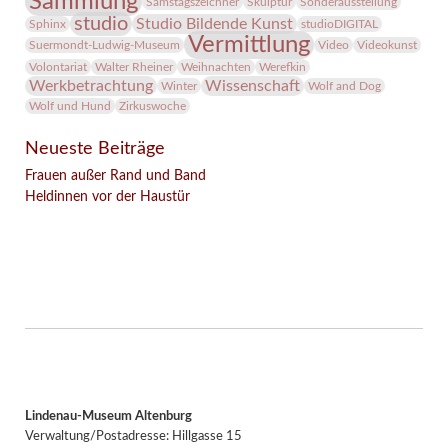
Sammlung
Samstagszeichner
Skulptur
Sonderausstellung
studio
Studio Bildende Kunst
Sphinx
studioDIGITAL
Vermittlung
Suermondt-Ludwig-Museum
Video
Videokunst
Volontariat
Walter Rheiner
Weihnachten
Werefkin
Werkbetrachtung
Wissenschaft
Winter
Wolf and Dog
Wolf und Hund
Zirkuswoche
Neueste Beiträge
Frauen außer Rand und Band
Heldinnen vor der Haustür
Facebook
Twitter
E-mail
WhatsApp
Lindenau-Museum Altenburg
Verwaltung/Postadresse: Hillgasse 15