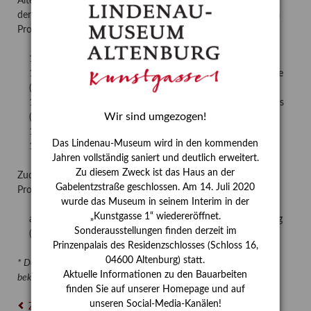
Altenbourg Gesellschaft wird am Samstag, den 9. Juli 2022 in
der Aula der Volkshochschule Altenburger Land mit folgenden
Programmpunkten stattfinden:
11:00 Uhr: Konzert mit Steffen Schleiermacher (
öffentlich
)
12:00 Uhr: Mittagsimbiss im Vorgarten der Volkshochschule
(nicht öffentlich)
14:00 Uhr: Mitgliederversammlung und Wahl des Vorstands
Wir sind umgezogen!
(nicht öffentlich)
16:00 Uhr: Vortrag Prof. Dieter Blume (
öffentlich
)
Das Lindenau-Museum wird in den kommenden
18:30 Uhr: Abendessen (nicht öffentlich)
Jahren vollständig saniert und deutlich erweitert.
Zu diesem Zweck ist das Haus an der
Zudem wird es am Sonntag, dem 10. Juli 2022 folgenden
Gabelentzstraße geschlossen. Am 14. Juli 2020
Programmpunkt geben:
wurde das Museum in seinem Interim in der
„Kunstgasse 1“ wiedereröffnet.
ab 10:00 Uhr: Besuch des Gartens von Gerhard Altenbourg
Sonderausstellungen finden derzeit im
(nicht öffentlich)*
Prinzenpalais des Residenzschlosses (Schloss 16,
04600 Altenburg) statt.
* Details hierzu werden während der Mitgliederversammlung
Aktuelle Informationen zu den Bauarbeiten
bekanntgegeben
finden Sie auf unserer Homepage und auf
unseren Social-Media-Kanälen!
Zurück