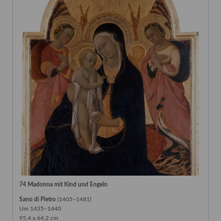
74 Madonna mit Kind und Engeln
Sano di Pietro
(1405–1481)
Um 1435–1440
95,4 x 64,2 cm