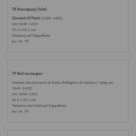
78 Kreuzigung Christi
Giovanni di Paolo
(1398–1482)
Um 1430–1435
29,1 x 42,1 cm
Tempera auf Pappelholz
Inv. Nr. 78
79 Noli me tangere
Umkreis des Giovanni di Paolo (Pellegrino di Mariano?, tätig um
1449–1492)
Um 1450–1455
41,5 x 29,1 cm
Tempera und Gold auf Pappelholz
Inv. Nr. 79