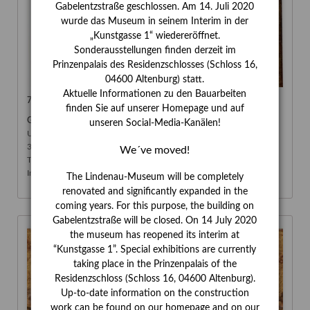
Gabelentzstraße geschlossen. Am 14. Juli 2020
wurde das Museum in seinem Interim in der
„Kunstgasse 1“ wiedereröffnet.
Sonderausstellungen finden derzeit im
Prinzenpalais des Residenzschlosses (Schloss 16,
04600 Altenburg) statt.
Aktuelle Informationen zu den Bauarbeiten
76 Madonna mit Kind
finden Sie auf unserer Homepage und auf
Giovanni di Paolo di Grazia
(1398–1482)
unseren Social-Media-Kanälen!
Um 1440–1445
31,8 x 25,7 cm
We´ve moved!
Tempera auf Pappelholz
Inv. Nr. 76
The Lindenau-Museum will be completely
renovated and significantly expanded in the
coming years. For this purpose, the building on
Gabelentzstraße will be closed. On 14 July 2020
the museum has reopened its interim at
“Kunstgasse 1”. Special exhibitions are currently
taking place in the Prinzenpalais of the
Residenzschloss (Schloss 16, 04600 Altenburg).
Up-to-date information on the construction
work can be found on our homepage and on our