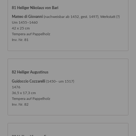
81 Heiliger Nikolaus von Bari
Matteo di Giovanni
(nachweisbar ab 1452, gest. 1497), Werkstatt (?)
Um 1455–1460
42 x 25 cm
Tempera auf Pappelholz
Inv. Nr. 81
82 Heiliger Augustinus
Guidoccio Cozzarelli
(1450– um 1517)
1476
36,5 x 17,3 cm
Tempera auf Pappelholz
Inv. Nr. 82