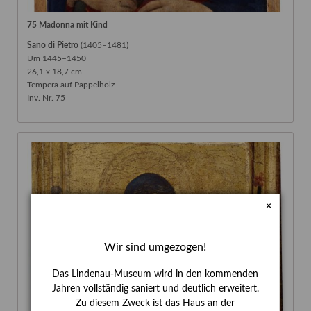
75 Madonna mit Kind
Sano di Pietro
(1405–1481)
Um 1445–1450
26,1 x 18,7 cm
Tempera auf Pappelholz
Inv. Nr. 75
×
Wir sind umgezogen!
Das Lindenau-Museum wird in den kommenden
Jahren vollständig saniert und deutlich erweitert.
Zu diesem Zweck ist das Haus an der