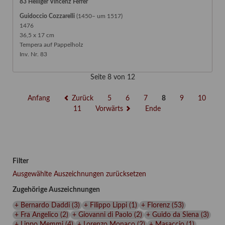
83 Heiliger Vincenz Ferrer
Guidoccio Cozzarelli
(1450– um 1517)
1476
36,5 x 17 cm
Tempera auf Pappelholz
Inv. Nr. 83
Seite 8 von 12
Anfang
Zurück
5
6
7
8
9
10
11
Vorwärts
Ende
Filter
Ausgewählte Auszeichnungen zurücksetzen
Zugehörige Auszeichnungen
+ Bernardo Daddi
(3)
+ Filippo Lippi
(1)
+ Florenz
(53)
+ Fra Angelico
(2)
+ Giovanni di Paolo
(2)
+ Guido da Siena
(3)
+ Lippo Memmi
(4)
+ Lorenzo Monaco
(2)
+ Masaccio
(1)