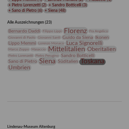
+ Pietro Lorenzetti
(2)
+ Sandro Botticelli
(3)
+ Sano di Pietro
(6)
+ Siena
(48)
Alle Auszeichnungen (23)
Florenz
Bernardo Daddi
Filippo Lippi
Fra Angelico
Guido da Siena
Ikonen
Giovanni di Paolo
Giovanni Santi
Luca Signorelli
Lippo Memmi
Lorenzo Monaco
Mittelitalien
Oberitalien
Marco Zoppo
Masaccio
Sandro Botticelli
Pietro Lorenzetti
Pietro Perugino
Siena
Toskana
Sano di Pietro
Süditalien
Umbrien
Lindenau-Museum Altenburg