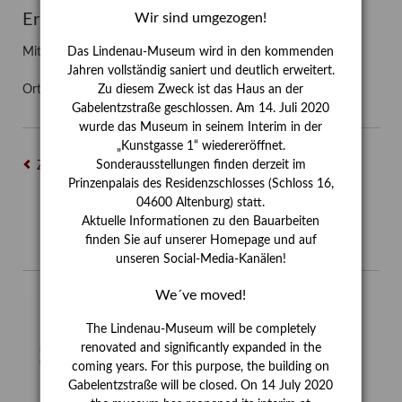
Wir sind umgezogen!
Erdmann Julius Dietrich
Mit der stellvertretenden Direktorin Sabine Hofmann
Das Lindenau-Museum wird in den kommenden
Jahren vollständig saniert und deutlich erweitert.
Ort:
Lindenau-Museum Kunstgasse 1
Zu diesem Zweck ist das Haus an der
Gabelentzstraße geschlossen. Am 14. Juli 2020
wurde das Museum in seinem Interim in der
„Kunstgasse 1“ wiedereröffnet.
Sonderausstellungen finden derzeit im
Zurück
Prinzenpalais des Residenzschlosses (Schloss 16,
04600 Altenburg) statt.
Aktuelle Informationen zu den Bauarbeiten
finden Sie auf unserer Homepage und auf
unseren Social-Media-Kanälen!
We´ve moved!
The Lindenau-Museum will be completely
renovated and significantly expanded in the
coming years. For this purpose, the building on
Gabelentzstraße will be closed. On 14 July 2020