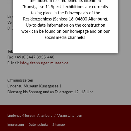
the museum has reopened its interim at
“Kunstgasse 1”. Special exhibitions are currently
taking place in the Prinzenpalais of the
Lindenau-Museum Altenburg
Residenzschloss (Schloss 16, 04600 Altenburg).
Verwaltung/Postadresse: Hillgasse 15
Up-to-date information on the construction
D-04600 Altenburg/Thüringen
work can be found on our homepage and on our
social media channels!
Tel.: +49 (0)3447 8955-430
Fax: +49 (0)3447 8955-440
E-Mail:
info@altenburger-museen.de
Öffnungszeiten
Lindenau-Museum Kunstgasse 1
Dienstag bis Sonntag und an Feiertagen: 12–18 Uhr
Lindenau-Museum Altenburg
Veranstaltungen
Navigation
Impressum
Datenschutz
Sitemap
überspringen