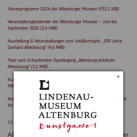
Jahresprogramm 2026 der Altenburger Museen
(932,1 KiB)
Veranstaltungskalender der Altenburger Museen – Juni bis
September 2026
(2,6 MiB)
Ausstellung & Veranstaltungen zum Jubiläumsjahr „100 Jahre
Gerhard Altenbourg“
(4,6 MiB)
Flyer zum Schaufenster-Spaziergang „Altenburg entdeckt
Altenbourg“
(3,1 MiB)
×
Kursheft des studio – September 2026 bis Januar 2027
(3,8
MiB)
Angebote der Altenburger Museen in den Sommerferien (6. Juli
bis 14. August 2026)
(6,7 MiB)
12. Dezember 2021,
15:00 Uhr
ABGESAGT: Führung: Der Altenburger Maler