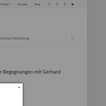
Presse
Kontakt
Blog
avigation
berspringen
Navigation
überspringen
Gerhard Altenbourg
re Begegnungen mit Gerhard
×