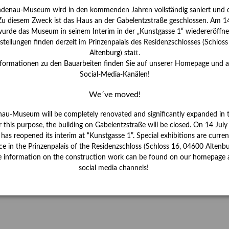
 Publikationen
Forschung
ndenau-Museum wird in den kommenden Jahren vollständig saniert und d
 Zu diesem Zweck ist das Haus an der Gabelentzstraße geschlossen. Am 14
skataloge & Editionen
ück
urde das Museum in seinem Interim in der „Kunstgasse 1“ wiedereröffne
erzeichnis
tellungen finden derzeit im Prinzenpalais des Residenzschlosses (Schlos
Altenburg) statt.
ten
nformationen zu den Bauarbeiten finden Sie auf unserer Homepage und 
r
Social-Media-Kanälen!
ng
We´ve moved!
nau-Museum will be completely renovated and significantly expanded in 
r this purpose, the building on Gabelentzstraße will be closed. On 14 Jul
s reopened its interim at “Kunstgasse 1”. Special exhibitions are curren
ce in the Prinzenpalais of the Residenzschloss (Schloss 16, 04600 Altenbu
e information on the construction work can be found on our homepage 
social media channels!