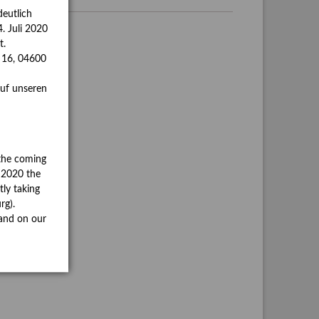
eutlich
. Juli 2020
t.
s 16, 04600
auf unseren
the coming
y 2020 the
tly taking
rg).
and on our