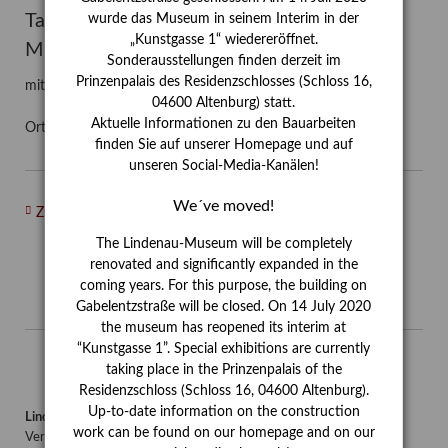
Tafelbilder im Interim des Lindenau-
wurde das Museum in seinem Interim in der
„Kunstgasse 1“ wiedereröffnet.
Museums
Sonderausstellungen finden derzeit im
Prinzenpalais des Residenzschlosses (Schloss 16,
mit Dr. Benjamin Rux, Kunsthistoriker
04600 Altenburg) statt.
Aktuelle Informationen zu den Bauarbeiten
Ort:
Lindenau-Museum Kunstgasse 1
finden Sie auf unserer Homepage und auf
unseren Social-Media-Kanälen!
We´ve moved!
Zurück
The Lindenau-Museum will be completely
renovated and significantly expanded in the
coming years. For this purpose, the building on
Gabelentzstraße will be closed. On 14 July 2020
the museum has reopened its interim at
“Kunstgasse 1”. Special exhibitions are currently
taking place in the Prinzenpalais of the
Residenzschloss (Schloss 16, 04600 Altenburg).
Up-to-date information on the construction
Lindenau-Museum Altenburg
work can be found on our homepage and on our
Verwaltung/Postadresse: Hillgasse 15