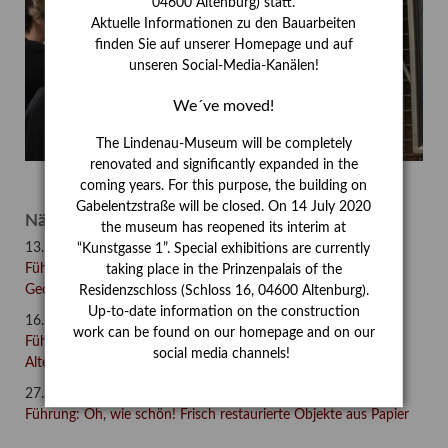
04600 Altenburg) statt.
Aktuelle Informationen zu den Bauarbeiten
finden Sie auf unserer Homepage und auf
unseren Social-Media-Kanälen!
We´ve moved!
The Lindenau-Museum will be completely
renovated and significantly expanded in the
coming years. For this purpose, the building on
Gabelentzstraße will be closed. On 14 July 2020
Nächste Veranstaltungen
the museum has reopened its interim at
13. August 2026,
18:00 Uhr
“Kunstgasse 1”. Special exhibitions are currently
Führung: Barocker Bauwurmb? – Die Gebäude des Johann
taking place in the Prinzenpalais of the
Georg Hellbrunn in Altenburg
Residenzschloss (Schloss 16, 04600 Altenburg).
Up-to-date information on the construction
16. August 2026,
14:00 Uhr
work can be found on our homepage and on our
Führung: Gerhard Altenbourg – Ein Blick auf den Künstler als
social media channels!
Altenburger Bürger
27. August 2026,
18:00 Uhr
Führung: Oh, wie schön! Frisch restaurierte Objekte aus Papier