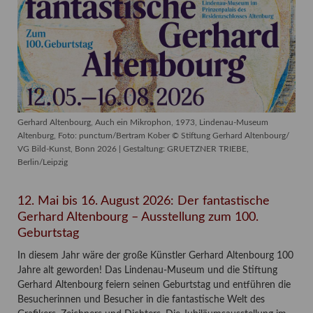
Gerhard Altenbourg, Auch ein Mikrophon, 1973, Lindenau-Museum
Altenburg, Foto: punctum/Bertram Kober © Stiftung Gerhard Altenbourg/
VG Bild-Kunst, Bonn 2026 | Gestaltung: GRUETZNER TRIEBE,
Berlin/Leipzig
Entf
12. Mai bis 16. August 2026: Der fantastische
Möll
Gerhard Altenbourg – Ausstellung zum 100.
Geburtstag
e
17.
nft
In diesem Jahr wäre der große Künstler Gerhard Altenbourg 100
Fri
Jahre alt geworden! Das Lindenau-Museum und die Stiftung
Mu
Gerhard Altenbourg feiern seinen Geburtstag und entführen die
 ist
Besucherinnen und Besucher in die fantastische Welt des
Die