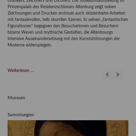
des
Grafikers, Zeichners und Dichters. Die Jubiläumsausstellung im
die 
Prinzenpalais des Residenzschlosses Altenburg zeigt neben
der
–
Zeichnungen und Drucken erstmals auch skizzenhafte Arbeiten
Maß
mit fantasievollen, teils skurrilen Szenen. In seinen „fantastischen
For
Figurationen“ begegnen den Besucherinnen und Besuchern
bizarre Wesen und mythische Gestalten, die Altenbourgs
Erö
intensive Auseinandersetzung mit den Kunstströmungen der
„Ku
Moderne widerspiegeln.
Wei
12.
Weiterlesen …
Mai
bis
16.
August
Museum
2026:
Der
Sammlungen
fantastische
Gerhard
Altenbourg
–