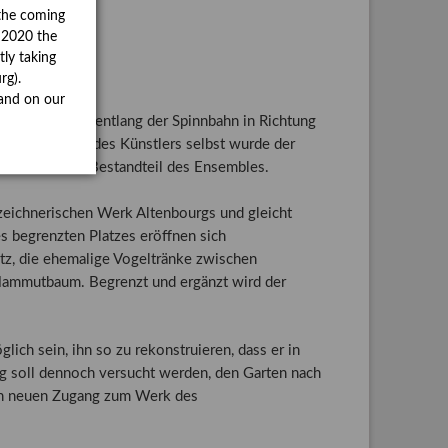
the coming
y 2020 the
tly taking
rg).
and on our
rn, der sich entlang der Spinnbahn in Richtung
Pflege seitens des Künstlers selbst wurde der
 wesentlichen Bestandteil des Ensembles.
zeichnerischen Werk Altenbourgs und gleicht
s begrenzten Platzes eröffnen sich
atz, die ehemalige Vogeltränke zwischen
ammutbaum. Begrenzt und ergänzt wird der
lich sein, ihn so zu rekonstruieren, dass er in
ig soll dennoch versucht werden, den Garten nach
nen neuen Zugang zum Werk des