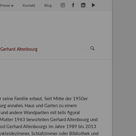
Presse
Kontakt
Blog
vigation
erspringen
Navigation
überspringen
Gerhard Altenbourg
eine Familie erbaut. Seit Mitte der 1950er
bourg annahm, Haus und Garten zu einem
nd andere Wandpartien mit teils figural
er Mutter 1963 bewohnten Gerhard Altenbourg und
ltod Gerhard Altenbourgs im Jahre 1989 bis 2013
 Ankleidezimmer, Schlafzimmer oder Bibliothek und