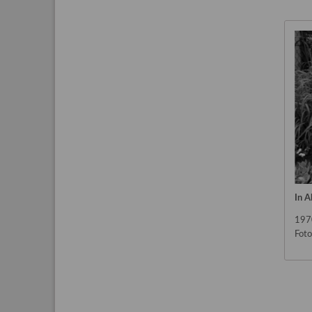
In A
197
Foto