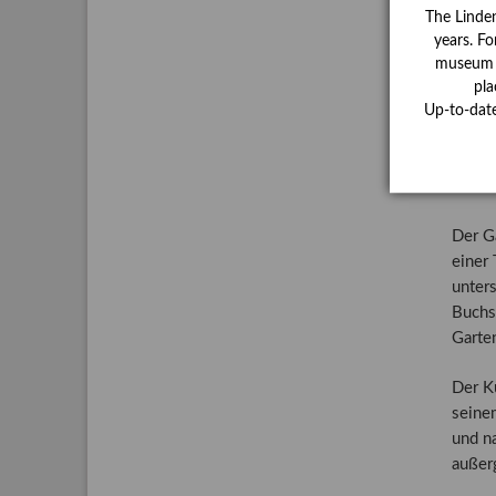
The Linde
years. Fo
museum ha
pla
Hort
Up-to-dat
Zum A
Großer
Garte
Der G
einer 
unters
Buchs
Garte
Der Kü
seinem
und n
außer