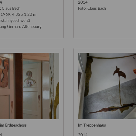
4
2014
: Claus Bach
Foto: Claus Bach
 1969, 4,85 x 1,20 m
hstahl geschweißt
tung Gerhard Altenbourg
 im Erdgeschoss
Im Treppenhaus
4
2014