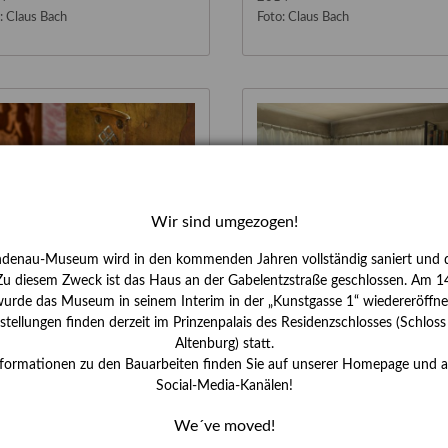
: Claus Bach
Foto: Claus Bach
Wir sind umgezogen!
ndenau-Museum wird in den kommenden Jahren vollständig saniert und d
 Zu diesem Zweck ist das Haus an der Gabelentzstraße geschlossen. Am 14
urde das Museum in seinem Interim in der „Kunstgasse 1“ wiedereröffne
tellungen finden derzeit im Prinzenpalais des Residenzschlosses (Schlos
zum Arbeitszimmer (Detail)
Arbeitszimmer
Altenburg) statt.
nformationen zu den Bauarbeiten finden Sie auf unserer Homepage und 
4
2014
Social-Media-Kanälen!
: Claus Bach
Foto: Claus Bach
We´ve moved!