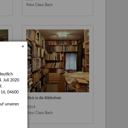
Foto: Claus Bach
×
eutlich
. Juli 2020
t.
s 16, 04600
Blick in die Bibliothek
auf unseren
2014
Foto: Claus Bach