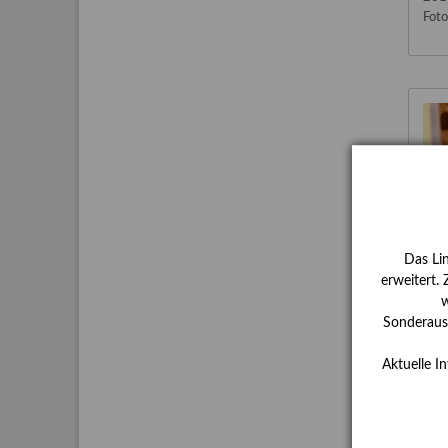
Foto
Das Li
erweitert.
w
Sonderauss
Tür 
Aktuelle I
201
Foto