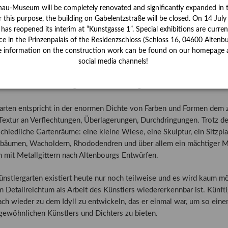
nau-Museum will be completely renovated and significantly expanded in 
r this purpose, the building on Gabelentzstraße will be closed. On 14 Jul
s reopened its interim at “Kunstgasse 1”. Special exhibitions are curren
ce in the Prinzenpalais of the Residenzschloss (Schloss 16, 04600 Altenbu
us amoenus - Der liebliche Garten
e information on the construction work can be found on our homepage 
nwesen Braugartenweg 11 gehört ein Garten von ca. 600 Quadratmete
social media channels!
 Teich erstreckt. Durch gezielte Anpflanzungen und eine akribische 
n zu einem individuell geformten Künstlergarten und damit zu einem
arten entspricht in der enormen Dichte von Farben und Formen dem 
Textur an Verflechtungen, Überlagerungen, Durchdringungen. Trotz de
chiedliche Gartenräume: eine kleine Wiese, eine Skulptur, ein Sitzpl
bäumen, Wacholdern, Rhododendren und über allem ein mächtiger M
n mit Metallgittern nach Altenbourgs Entwürfen.
nstlergarten existiert heute nur noch teilweise und es wird kaum mög
 Detailreichtum als Arbeit des Künstlers wiedererkennbar ist. Künft
ach wieder zu dem Idyll zu entwickeln, das er einmal war, um so ei
gewöhnlichen Künstlers und Dichters zu bieten.