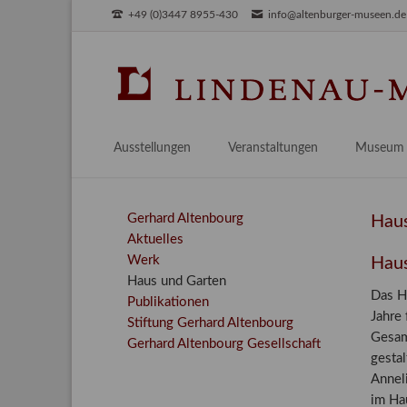
+49 (0)3447 8955-430
info@altenburger-museen.de
SUCHEN
Ausstellungen
Veranstaltungen
Museum
Vorschau
Über das
Aktuell
Aktuelles
Navigation
Gerhard Altenbourg
Haus
überspringen
Aktuelles
Archiv
Besuch
Werk
Haus
Digitales
Haus und Garten
Das H
Publikationen
Team
Jahre
Stiftung Gerhard Altenbourg
Praktikum
Gesam
Gerhard Altenbourg Gesellschaft
gesta
Engageme
Annel
Publikati
im Hau