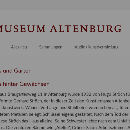
Na
üb
Alles neu
Sammlungen
studio+Kunstvermittlung
 Museum
Planungsstände
Antikensammlungen
studio
Lindenau21PLUS
Frühe italienische Malerei
studioAngebote
 und Garten
Digitalisierung
bellissimo.digital
studioTeam
 hinter Gewächsen
Provenienzforschung
Malerei 17.–19. Jh.
Angebote für Erwachsene
aus Braugartenweg 11 in Altenburg wurde 1932 von Hugo Ströch für s
Kulturelle Vermittlung
Deutsche Malerei 20./21. Jh.
Angebote für Kitas
 formte Gerhard Ströch, der in dieser Zeit den Künstlernamen Alten
Länderübergreifende kulturtouristische Ziele
 / Praxisprojekt
Grafische Sammlung
Angebote für Schulen
tkunstwerk: Wände, Vorhänge und Stuhlbeine wurden bemalt, Türen u
lteten Metallen belegt, Schlüssel eigens gestaltet. Nach dem Tod d
nt
Kunstbibliothek
iese Ströch das Haus alleine. Seine Schwester lebte nach dem Unfal
onen
Restaurierung
s. Die zentralen Räume wie „Atelier“, Grüner Salon, Arbeitszimmer,