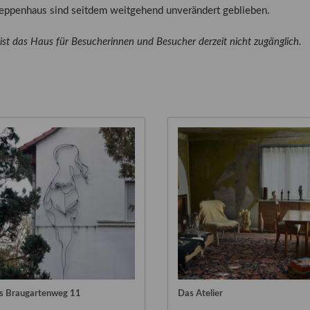
 Publikationen
reppenhaus sind seitdem weitgehend unverändert geblieben.
Forschung
skataloge & Editionen
 ist das Haus für Besucherinnen und Besucher derzeit nicht zugänglich.
erzeichnis
ten
r
ng
s Braugartenweg 11
Das Atelier