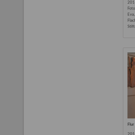
201
Foto
Eva,
Flac
Stif
Flur
201