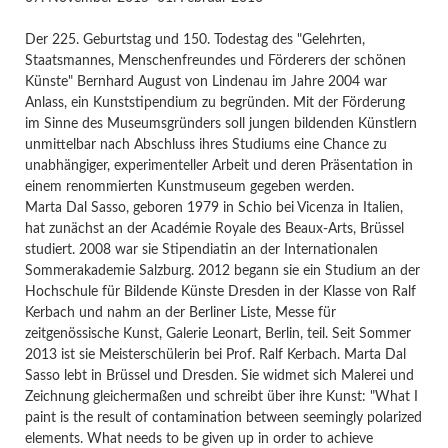
Der 225. Geburtstag und 150. Todestag des "Gelehrten,
Staatsmannes, Menschenfreundes und Förderers der schönen
Künste" Bernhard August von Lindenau im Jahre 2004 war
Anlass, ein Kunststipendium zu begründen. Mit der Förderung
im Sinne des Museumsgründers soll jungen bildenden Künstlern
unmittelbar nach Abschluss ihres Studiums eine Chance zu
unabhängiger, experimenteller Arbeit und deren Präsentation in
einem renommierten Kunstmuseum gegeben werden.
Marta Dal Sasso, geboren 1979 in Schio bei Vicenza in Italien,
hat zunächst an der Académie Royale des Beaux-Arts, Brüssel
studiert. 2008 war sie Stipendiatin an der Internationalen
Sommerakademie Salzburg. 2012 begann sie ein Studium an der
Hochschule für Bildende Künste Dresden in der Klasse von Ralf
Kerbach und nahm an der Berliner Liste, Messe für
zeitgenössische Kunst, Galerie Leonart, Berlin, teil. Seit Sommer
2013 ist sie Meisterschülerin bei Prof. Ralf Kerbach. Marta Dal
Sasso lebt in Brüssel und Dresden. Sie widmet sich Malerei und
Zeichnung gleichermaßen und schreibt über ihre Kunst: "What I
paint is the result of contamination between seemingly polarized
elements. What needs to be given up in order to achieve