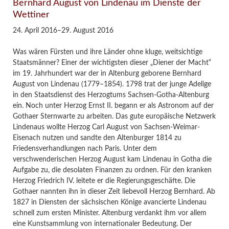
Bernhard August von Lindenau im Dienste der
Wettiner
24. April 2016–29. August 2016
Was wären Fürsten und ihre Länder ohne kluge, weitsichtige
Staatsmänner? Einer der wichtigsten dieser „Diener der Macht“
im 19. Jahrhundert war der in Altenburg geborene Bernhard
August von Lindenau (1779–1854). 1798 trat der junge Adelige
in den Staatsdienst des Herzogtums Sachsen-Gotha-Altenburg
ein. Noch unter Herzog Ernst II. begann er als Astronom auf der
Gothaer Sternwarte zu arbeiten. Das gute europäische Netzwerk
Lindenaus wollte Herzog Carl August von Sachsen-Weimar-
Eisenach nutzen und sandte den Altenburger 1814 zu
Friedensverhandlungen nach Paris. Unter dem
verschwenderischen Herzog August kam Lindenau in Gotha die
Aufgabe zu, die desolaten Finanzen zu ordnen. Für den kranken
Herzog Friedrich IV. leitete er die Regierungsgeschäfte. Die
Gothaer nannten ihn in dieser Zeit liebevoll Herzog Bernhard. Ab
1827 in Diensten der sächsischen Könige avancierte Lindenau
schnell zum ersten Minister. Altenburg verdankt ihm vor allem
eine Kunstsammlung von internationaler Bedeutung. Der